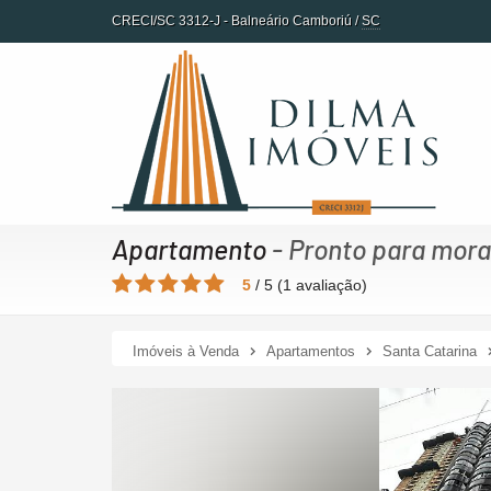
CRECI/SC 3312-J
- Balneário Camboriú /
SC
Apartamento
- Pronto para mora
5
/
5
(
1
avaliação)
Imóveis à Venda
Apartamentos
Santa Catarina