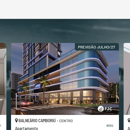
PREVISÃO JULHO/27
BALNEÁRIO CAMBORIÚ -
CENTRO
5
#091
Apartamento
A