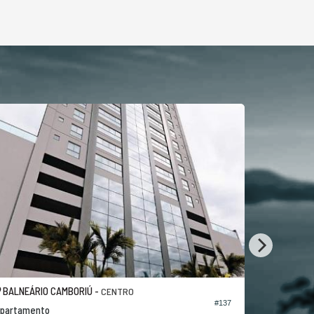
BALNEÁRIO CAMBORIÚ -
BALNEÁRI
CENTRO
#137
2
partamento
Apartamen