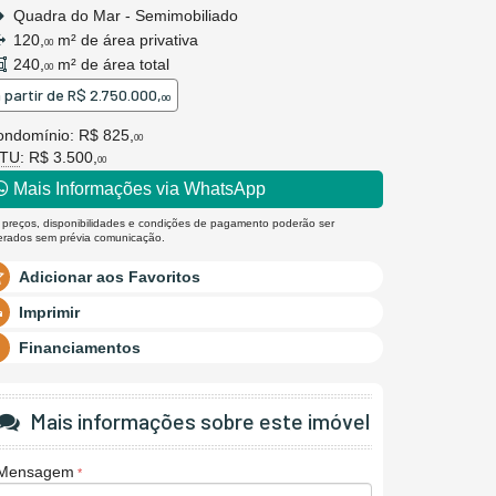
Quadra do Mar - Semimobiliado
120,
m² de área privativa
00
240,
m² de área total
00
 partir de
R$ 2.750.000,
00
ondomínio: R$ 825,
00
PTU
: R$ 3.500,
00
Mais Informações via WhatsApp
 preços, disponibilidades e condições de pagamento poderão ser
terados sem prévia comunicação.
Adicionar aos Favoritos
Imprimir
Financiamentos
Mais informações sobre este imóvel
Mensagem