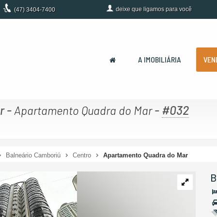
deixe que
ligamos para você
(47)
3404-7400
A IMOBILIÁRIA
VEN
r
-
-
#032
Apartamento Quadra do Mar
Balneário Camboriú
Centro
Apartamento Quadra do Mar
B