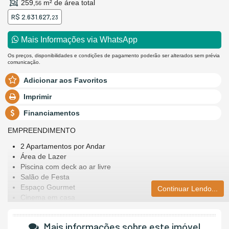
259,
m² de área total
56
R$ 2.631.627,
23
Mais Informações via WhatsApp
Os preços, disponibilidades e condições de pagamento poderão ser alterados sem prévia
comunicação.
Adicionar aos Favoritos
Imprimir
Financiamentos
EMPREENDIMENTO
2 Apartamentos por Andar
Área de Lazer
Piscina com deck ao ar livre
Salão de Festa
Espaço Gourmet
Continuar Lendo...
Cinema em casa
Fitness
Sauna
Mais informações sobre este imóvel
Sala de jogos