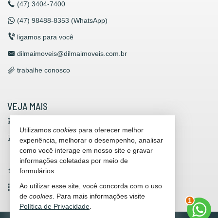
(47)
3404-7400
(47)
98488-8353 (WhatsApp)
ligamos para você
dilmaimoveis@dilmaimoveis.com.br
trabalhe conosco
VEJA MAIS
receba nosso newsletter
Utilizamos
cookies
para oferecer melhor
indicadores financeiros
experiência, melhorar o desempenho, analisar
como você interage em nosso site e gravar
cadastre seu imóvel
informações coletadas por meio de
imóveis favoritos
formulários.
Ao utilizar esse site, você concorda com o uso
mapa de imóveis
2
de
cookies
. Para mais informações visite
Política de Privacidade
.