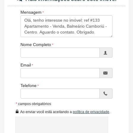
Brinquedoteca
Parque infantil
Mensagem
Reaproveitamos de águas pluviais
3 Vagas de garagem sendo 1 livre e 1 simples
Ambientes de área de lazer entregues decorados e
mobiliados
Localizado na esquina de 3 ruas, com ventilação e iluminação
Nome Completo
Cruzadas
Terreo com pé direito duplo
6º andar do apartamento está localizado na 10ª laje
2 Elevadores sendo um enclausurado
Email
(valor sujeito à alterações sem aviso prévio)
Telefone
Características do Imóvel
Sala
Cozinha
*
campos obrigatórios
Características do Empreendimento
Ao enviar você está aceitando a
política de privacidade
.
Sauna
Sala de Jogos
Salão de Festas
Cinema