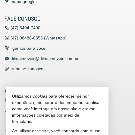
mapa google
FALE CONOSCO
(47)
3404-7400
(47)
98488-8353 (WhatsApp)
ligamos para você
dilmaimoveis@dilmaimoveis.com.br
trabalhe conosco
VEJA MAIS
Utilizamos
cookies
para oferecer melhor
receba nosso newsletter
experiência, melhorar o desempenho, analisar
como você interage em nosso site e gravar
indicadores financeiros
informações coletadas por meio de
cadastre seu imóvel
formulários.
Ao utilizar esse site, você concorda com o uso
imóveis favoritos