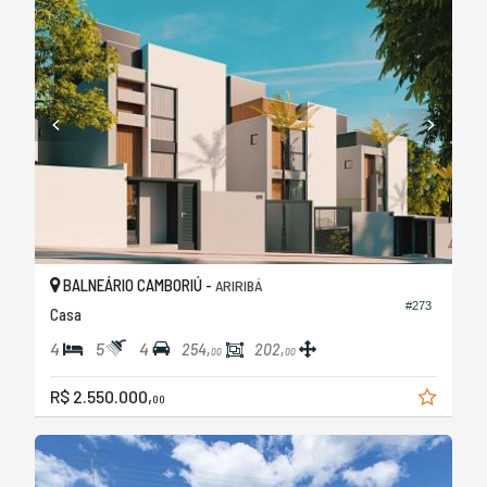
BALNEÁRIO CAMBORIÚ -
ARIRIBÁ
#273
Casa
4
5
4
254,
202,
00
00
R$ 2.550.000,
00