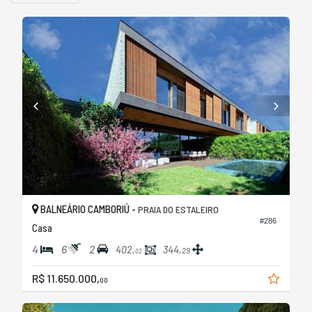
BALNEÁRIO CAMBORIÚ -
PRAIA DO ESTALEIRO
#286
Casa
4
6
2
402,
344,
29
02
R$ 11.650.000,
00