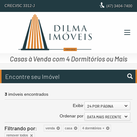
CRECI/SC 3312-J
(47)
3404-7400
Casas à Venda com 4 Dormitórios ou Mais
Encontre seu Imóvel
3
imóveis encontrados
Exibir
24 POR PÁGINA
Ordenar por
DATA MAIS RECENTE
Filtrando por:
venda
casa
4 dormitórios +
remover todos