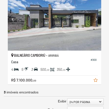
BALNEÁRIO CAMBORIÚ -
ARIRIBÁ
#300
Casa
4
5
3
500,
350,
00
00
R$ 7.100.000,
00
3
imóveis encontrados
Exibir
24 POR PÁGINA