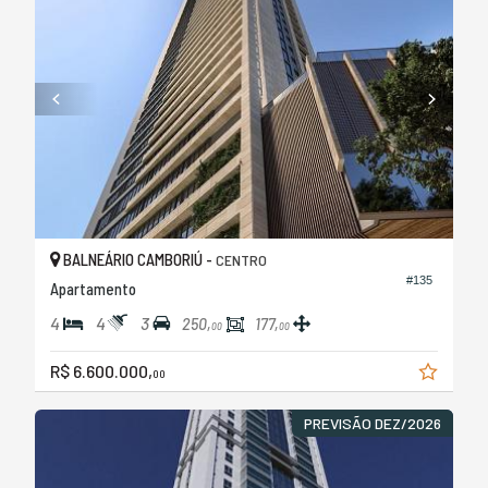
BALNEÁRIO CAMBORIÚ -
CENTRO
#135
Apartamento
4
4
3
250,
177,
00
00
R$ 6.600.000,
00
PREVISÃO DEZ/2026