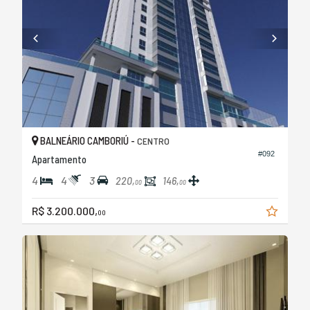
BALNEÁRIO CAMBORIÚ -
CENTRO
#092
Apartamento
4
4
3
220,
146,
00
00
R$ 3.200.000,
00