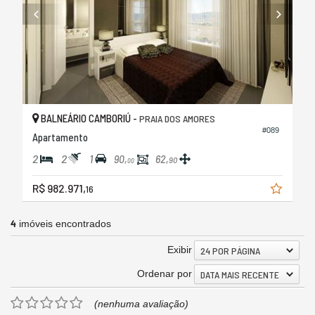
BALNEÁRIO CAMBORIÚ -
PRAIA DOS AMORES
#089
Apartamento
2
2
1
90,
62,
90
00
R$ 982.971,
16
4
imóveis encontrados
Exibir
24 POR PÁGINA
Ordenar por
DATA MAIS RECENTE
(nenhuma avaliação)