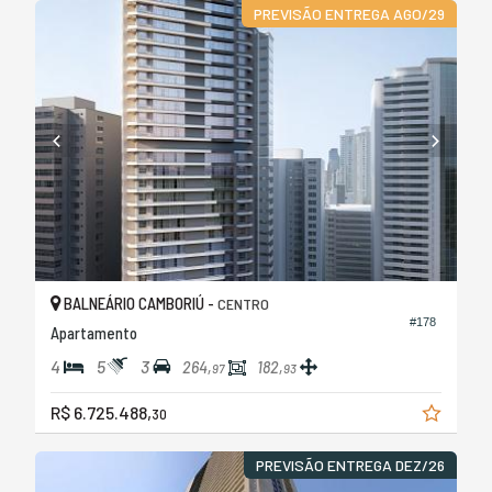
PREVISÃO ENTREGA AGO/29
BALNEÁRIO CAMBORIÚ -
CENTRO
#178
Apartamento
4
5
3
264,
182,
97
93
R$ 6.725.488,
30
PREVISÃO ENTREGA DEZ/26