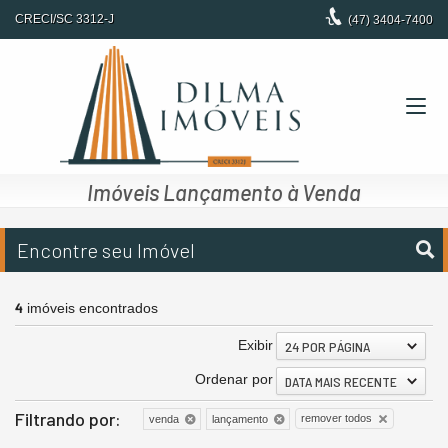
CRECI/SC 3312-J
(47)
3404-7400
Imóveis Lançamento à Venda
Encontre seu Imóvel
4
imóveis encontrados
Exibir
24 POR PÁGINA
Ordenar por
DATA MAIS RECENTE
Filtrando por:
remover todos
venda
lançamento