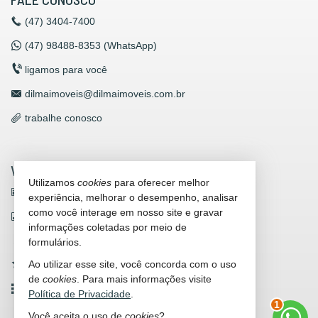
(47)
3404-7400
(47)
98488-8353 (WhatsApp)
ligamos para você
dilmaimoveis@dilmaimoveis.com.br
trabalhe conosco
VEJA MAIS
Utilizamos
cookies
para oferecer melhor
receba nosso newsletter
experiência, melhorar o desempenho, analisar
como você interage em nosso site e gravar
indicadores financeiros
informações coletadas por meio de
cadastre seu imóvel
formulários.
Ao utilizar esse site, você concorda com o uso
imóveis favoritos
de
cookies
. Para mais informações visite
2
mapa de imóveis
Política de Privacidade
.
Você aceita o uso de
cookies
?