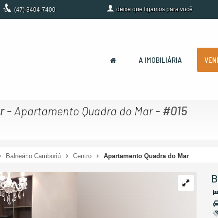
deixe que
ligamos para você
(47)
3404-7400
A IMOBILIÁRIA
VEN
r
-
-
#015
Apartamento Quadra do Mar
Balneário Camboriú
Centro
Apartamento Quadra do Mar
B