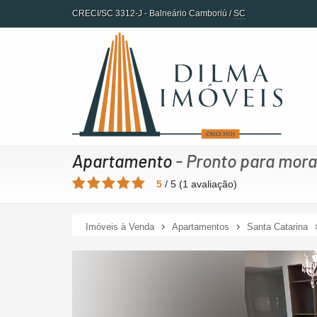
CRECI/SC 3312-J
- Balneário Camboriú /
SC
Apartamento
- Pronto para mora
5
/
5
(
1
avaliação)
Imóveis à Venda
Apartamentos
Santa Catarina