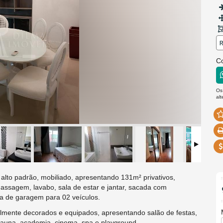
R
Co
Os
al
to padrão, mobiliado, apresentando 131m² privativos,
assagem, lavabo, sala de estar e jantar, sacada com
ga de garagem para 02 veículos.
lmente decorados e equipados, apresentando salão de festas,
 sauna, academia, cinema, spa e playground.