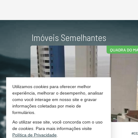
Imóveis Semelhantes
ARA MORAR
QUADRA DO M
Utilizamos
cookies
para oferecer melhor
experiência, melhorar o desempenho, analisar
como você interage em nosso site e gravar
informações coletadas por meio de
formulários.
Ao utilizar esse site, você concorda com o uso
BALNEÁRIO CAMBORIÚ -
CENTRO
de
cookies
. Para mais informações visite
#082
#03
Política de Privacidade
.
Apartamento