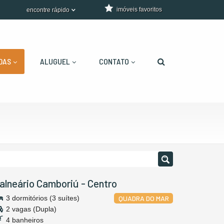
imóveis favoritos
encontre rápido
DAS
ALUGUEL
CONTATO
alneário Camboriú
-
Centro
3 dormitórios (3 suítes)
QUADRA DO MAR
2 vagas (Dupla)
4 banheiros