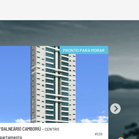
PRONTO PARA MORAR
BALNEÁRIO CAMBORIÚ -
BALNEÁRI
CENTRO
#133
partamento
Apartamen