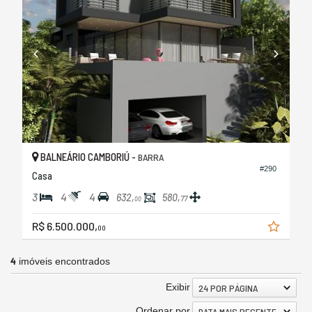
BALNEÁRIO CAMBORIÚ -
BARRA
#290
Casa
3
4
4
632,
580,
77
00
R$ 6.500.000,
00
4
imóveis encontrados
Exibir
24 POR PÁGINA
Ordenar por
DATA MAIS RECENTE