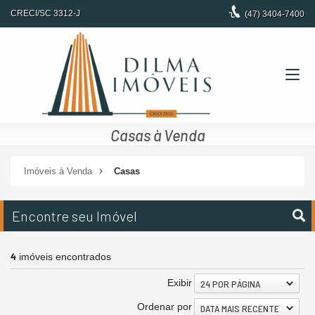
CRECI/SC 3312-J
(47)
3404-7400
Casas à Venda
Imóveis à Venda
Casas
Encontre seu Imóvel
4
imóveis encontrados
Exibir
24 POR PÁGINA
Ordenar por
DATA MAIS RECENTE