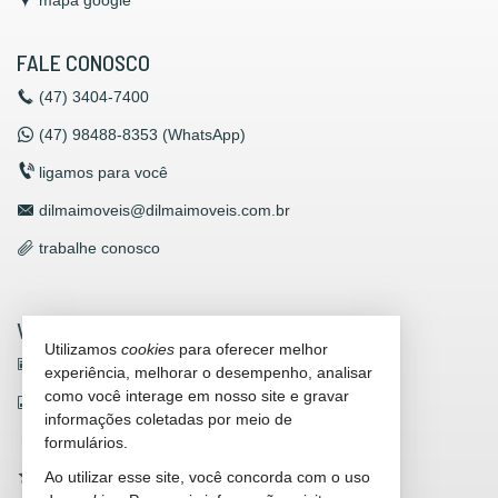
mapa google
FALE CONOSCO
(47)
3404-7400
(47)
98488-8353 (WhatsApp)
ligamos para você
dilmaimoveis@dilmaimoveis.com.br
trabalhe conosco
VEJA MAIS
Utilizamos
cookies
para oferecer melhor
receba nosso newsletter
experiência, melhorar o desempenho, analisar
como você interage em nosso site e gravar
indicadores financeiros
informações coletadas por meio de
cadastre seu imóvel
formulários.
Ao utilizar esse site, você concorda com o uso
imóveis favoritos