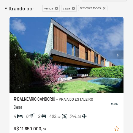
Filtrando por:
remover todos
venda
casa
BALNEÁRIO CAMBORIÚ -
PRAIA DO ESTALEIRO
#286
Casa
4
6
2
402,
344,
29
02
R$ 11.650.000,
00