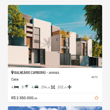
BALNEÁRIO CAMBORIÚ -
ARIRIBÁ
#273
Casa
4
5
4
254,
202,
00
00
R$ 2.550.000,
00