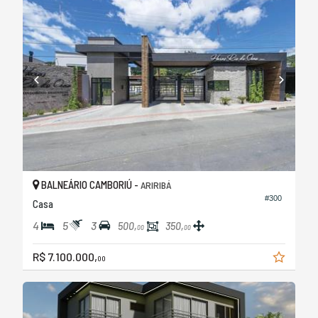
BALNEÁRIO CAMBORIÚ -
ARIRIBÁ
#300
Casa
4
5
3
500,
350,
00
00
R$ 7.100.000,
00