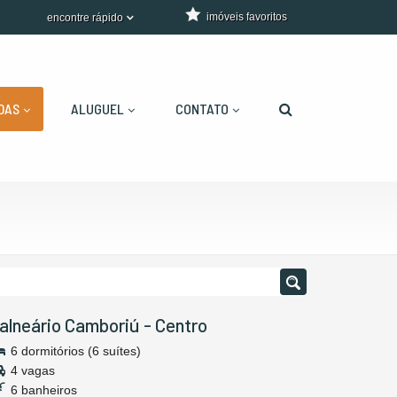
imóveis favoritos
encontre rápido
DAS
ALUGUEL
CONTATO
alneário Camboriú
-
Centro
6 dormitórios (6 suítes)
4 vagas
6 banheiros