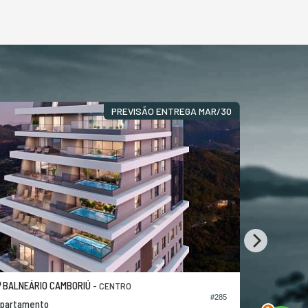
PREVISÃO ENTREGA MAR/30
BALNEÁRIO CAMBORIÚ -
BALNEÁRI
CENTRO
2
#285
partamento
Apartamen