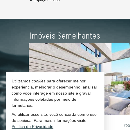
Imóveis Semelhantes
O DEZ/2026
Utilizamos
cookies
para oferecer melhor
experiência, melhorar o desempenho, analisar
como você interage em nosso site e gravar
informações coletadas por meio de
formulários.
Ao utilizar esse site, você concorda com o uso
BALNEÁRIO CAMBORIÚ -
CENTRO
de
cookies
. Para mais informações visite
#092
#20
Política de Privacidade
.
Apartamento