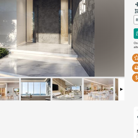
R
Os
al