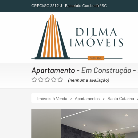
CRECI/SC 3312-J
- Balneário Camboriú /
SC
Apartamento
- Em Construção
-
(nenhuma avaliação)
Imóveis à Venda
Apartamentos
Santa Catarina