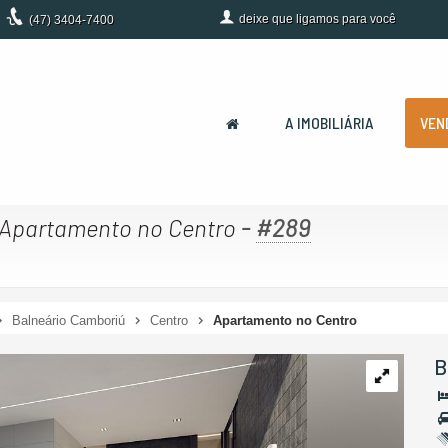
deixe que
ligamos para você
(47)
3404-7400
A IMOBILIÁRIA
VEN
-
#289
Apartamento no Centro
Balneário Camboriú
Centro
Apartamento no Centro
B