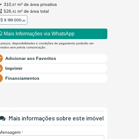
310,
m² de área privativa
67
526,
m² de área total
41
$ 9.199.000,
00
Mais Informações via WhatsApp
 preços, disponibilidades e condições de pagamento poderão ser
terados sem prévia comunicação.
Adicionar aos Favoritos
Imprimir
Financiamentos
Mais informações sobre este imóvel
Mensagem