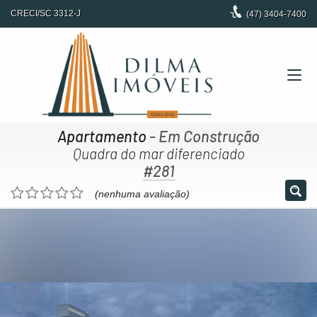
CRECI/SC 3312-J
(47)
3404-7400
Apartamento
- Em Construção
Quadra do mar diferenciado
#281
(nenhuma avaliação)