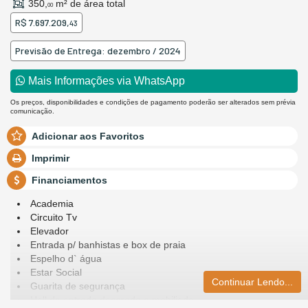
350,
m² de área total
00
R$ 7.697.209,
43
Previsão de Entrega: dezembro / 2024
Mais Informações via WhatsApp
Os preços, disponibilidades e condições de pagamento poderão ser alterados sem prévia
comunicação.
Adicionar aos Favoritos
Imprimir
Financiamentos
Academia
Circuito Tv
Elevador
Entrada p/ banhistas e box de praia
Espelho d` água
Estar Social
Continuar Lendo...
Guarita de segurança
Hall de entrada decorado e mobiliado