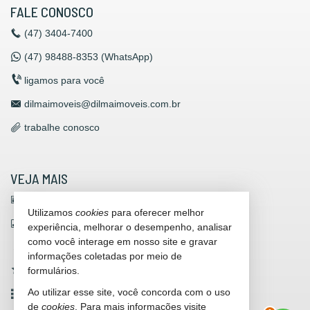
FALE CONOSCO
(47)
3404-7400
(47)
98488-8353 (WhatsApp)
ligamos para você
dilmaimoveis@dilmaimoveis.com.br
trabalhe conosco
VEJA MAIS
receba nosso newsletter
Utilizamos
cookies
para oferecer melhor
indicadores financeiros
experiência, melhorar o desempenho, analisar
como você interage em nosso site e gravar
cadastre seu imóvel
informações coletadas por meio de
formulários.
imóveis favoritos
Ao utilizar esse site, você concorda com o uso
mapa de imóveis
2
de
cookies
. Para mais informações visite