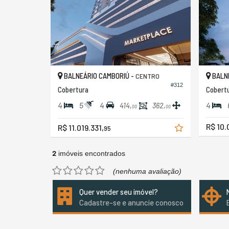
BALNEÁRIO CAMBORIÚ -
BALNE
CENTRO
#312
Cobertura
Cobert
4
5
4
4
414,
362,
00
00
R$ 10.
R$ 11.019.331,
95
2
imóveis encontrados
(nenhuma avaliação)
Quer vender seu imóvel?
Cadastre-se e anuncie conosco