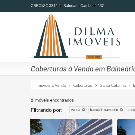
CRECI/SC 3312-J
- Balneário Camboriú /
SC
Coberturas à Venda em Balneári
Imóveis à Venda
Coberturas
Santa Catarina
2
imóveis encontrados
Filtrando por:
venda
balneário camboriú
cobe