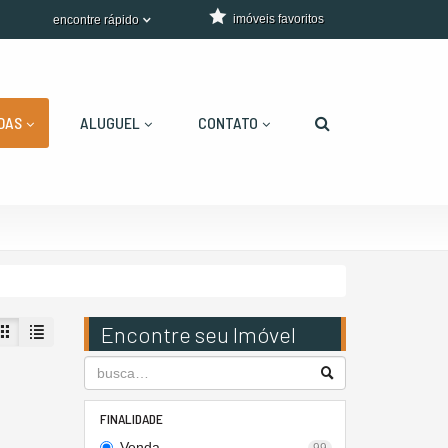
imóveis favoritos
encontre rápido
DAS
ALUGUEL
CONTATO
Encontre seu Imóvel
FINALIDADE
Venda