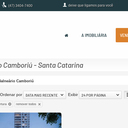
deixe que
ligamos para você
(47)
3404-7400
A IMOBILIÁRIA
VEN
o Camboriú - Santa Catarina
Balneário Camboriú
Ordenar por
Exibir
DATA MAIS RECENTE
24 POR PÁGINA
remover todos
rtura