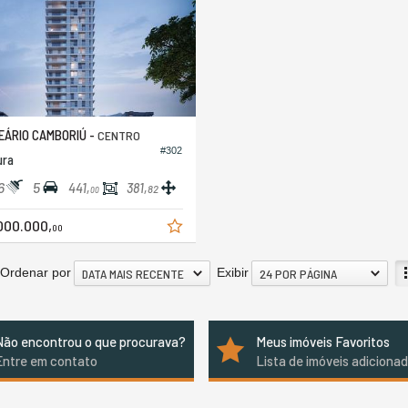
ÁRIO CAMBORIÚ -
CENTRO
#302
ura
6
5
441,
381,
82
00
000.000,
00
Ordenar por
Exibir
DATA MAIS RECENTE
24 POR PÁGINA
Não encontrou o que procurava?
Meus imóveis Favoritos
Entre em contato
Lista de imóveis adiciona