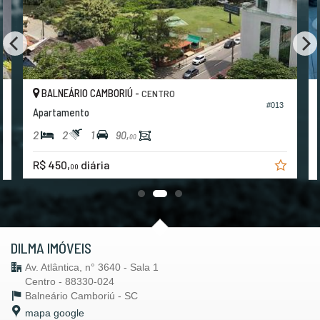
BALNEÁRIO CAMBORIÚ -
CENTRO
#013
Apartamento
2
2
1
90,
00
R$ 450,
diária
00
DILMA IMÓVEIS
Av. Atlântica, n° 3640 - Sala 1
Centro - 88330-024
Balneário Camboriú -
SC
mapa google