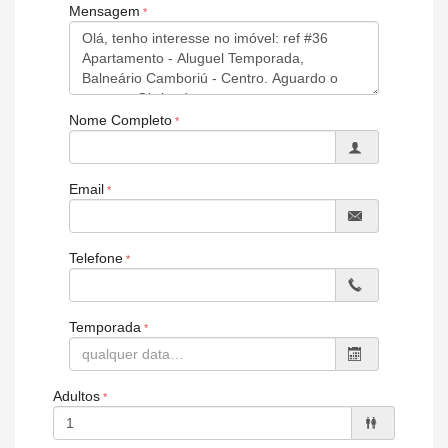
Mensagem
Características do Imóvel
Área de Serviço
Sacada / Varanda
Sala
Sala de Jantar
Nome Completo
Terraço
Cozinha
Lavabo
Churrasqueira
Email
Vista Mar
Telefone
Temporada
Adultos