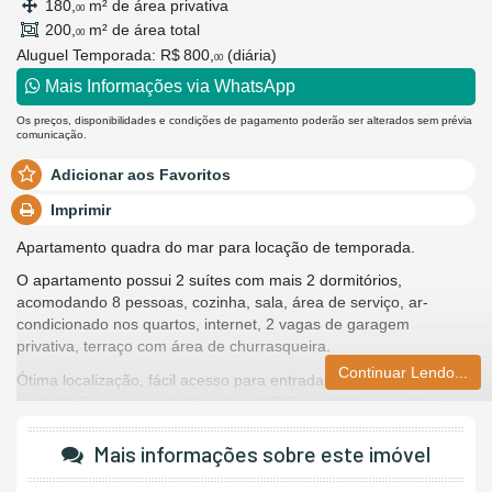
180,
m² de área privativa
00
200,
m² de área total
00
Aluguel Temporada:
R$ 800,
(diária)
00
Mais Informações via WhatsApp
Os preços, disponibilidades e condições de pagamento poderão ser alterados sem prévia
comunicação.
Adicionar aos Favoritos
Imprimir
Apartamento quadra do mar para locação de temporada.
O apartamento possui 2 suítes com mais 2 dormitórios,
acomodando 8 pessoas, cozinha, sala, área de serviço, ar-
condicionado nos quartos, internet, 2 vagas de garagem
privativa, terraço com área de churrasqueira.
Continuar Lendo...
Ótima localização, fácil acesso para entrada e saída da cidade,
perto do Supermercado Carrefour, PZ Ecomall, Passeio San
Miguel.
Mais informações sobre este imóvel
Para o período de 20 de dezembro de 2025 a 11 de janeiro de
2026 entre em contato para disponibilidade.