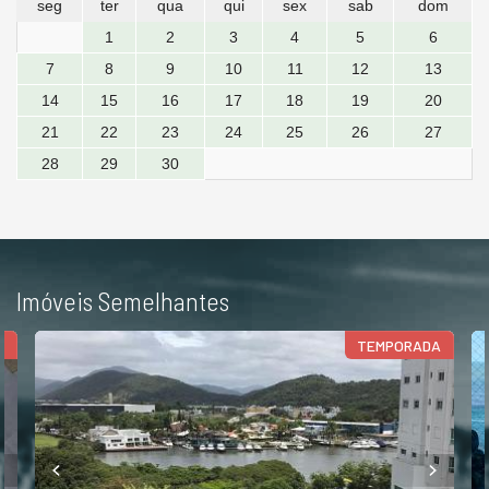
seg
ter
qua
qui
sex
sab
dom
1
2
3
4
5
6
7
8
9
10
11
12
13
14
15
16
17
18
19
20
21
22
23
24
25
26
27
28
29
30
Imóveis Semelhantes
A
TEMPORADA