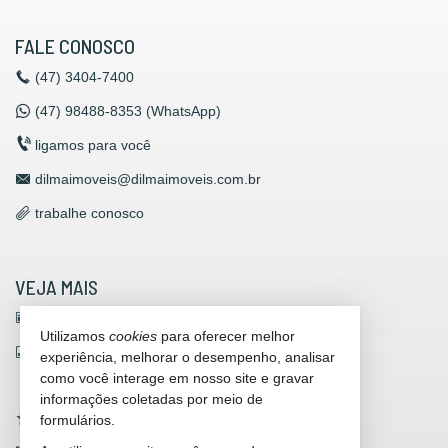
FALE CONOSCO
(47)
3404-7400
(47)
98488-8353 (WhatsApp)
ligamos para você
dilmaimoveis@dilmaimoveis.com.br
trabalhe conosco
VEJA MAIS
receba nosso newsletter
Utilizamos
cookies
para oferecer melhor
indicadores financeiros
experiência, melhorar o desempenho, analisar
como você interage em nosso site e gravar
cadastre seu imóvel
informações coletadas por meio de
imóveis favoritos
formulários.