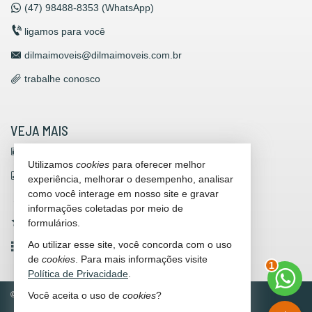
(47)
98488-8353 (WhatsApp)
ligamos para você
dilmaimoveis@dilmaimoveis.com.br
trabalhe conosco
VEJA MAIS
receba nosso newsletter
Utilizamos
cookies
para oferecer melhor
indicadores financeiros
experiência, melhorar o desempenho, analisar
como você interage em nosso site e gravar
cadastre seu imóvel
informações coletadas por meio de
formulários.
imóveis favoritos
Ao utilizar esse site, você concorda com o uso
mapa de imóveis
de
cookies
. Para mais informações visite
2
Política de Privacidade
.
Você aceita o uso de
cookies
?
©
2026
CRECI/SC 3312-J
Política de Privacidade