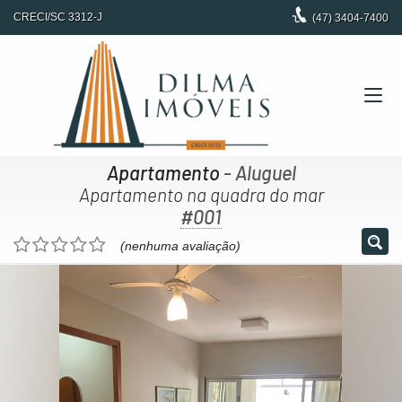
CRECI/SC 3312-J
(47)
3404-7400
Apartamento
- Aluguel
Apartamento na quadra do mar
#001
(nenhuma avaliação)