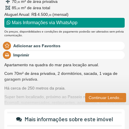
70,
m² de área privativa
00
85,
m² de área total
00
Aluguel Anual:
R$ 4.500,
(mensal)
00
Mais Informações via WhatsApp
Os preços, disponibilidades e condições de pagamento poderão ser alterados sem prévia
comunicação.
Adicionar aos Favoritos
Imprimir
Apartamento na quadra do mar para locação anual.
Com 70m² de área privativa, 2 dormitórios, sacada, 1 vaga de
garagem privativa.
Há cerca de 250 metros da praia.
Super bem localizado, próximo ao Passeio nan Miguel, PZ
Continuar Lendo...
Ecomall, supermercados, restaurantes, academias, entrada/saída
da cidade, comércio em geral.
Carnaval valores diferenciados.
Mais informações sobre este imóvel
Venha conhecer!