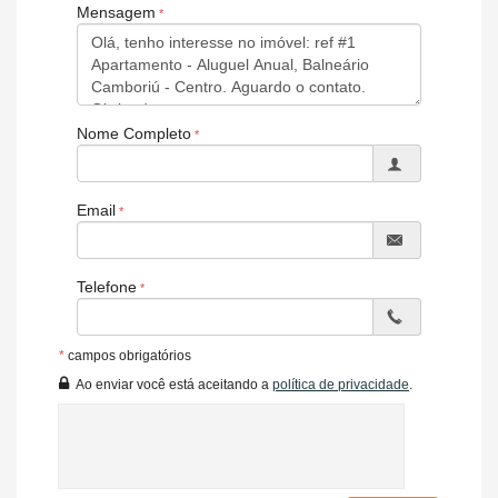
Mensagem
Características do Imóvel
Ar Condicionado
Internet / WiFi
Área de Serviço
Sacada / Varanda
Nome Completo
Sala
Cozinha
Características do Empreendimento
Email
Elevador
Telefone
*
campos obrigatórios
Ao enviar você está aceitando a
política de privacidade
.