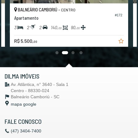
BALNEÁRIO CAMBORIÚ -
CENTRO
#172
Apartamento
3
2
2
140,
90,
00
00
R$ 5.500,
00
DILMA IMÓVEIS
Av. Atlântica, n° 3640 - Sala 1
Centro - 88330-024
Balneário Camboriú -
SC
mapa google
FALE CONOSCO
(47)
3404-7400