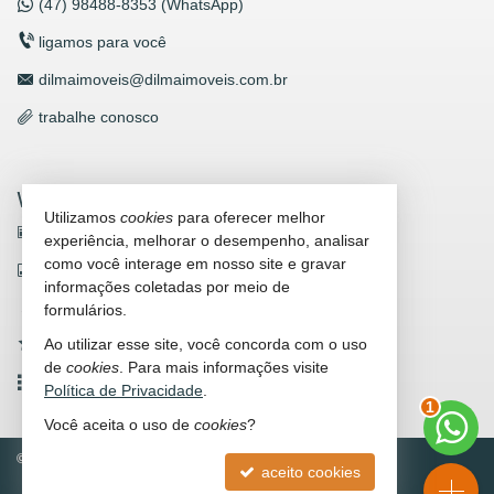
(47)
98488-8353 (WhatsApp)
ligamos para você
dilmaimoveis@dilmaimoveis.com.br
trabalhe conosco
VEJA MAIS
Utilizamos
cookies
para oferecer melhor
receba nosso newsletter
experiência, melhorar o desempenho, analisar
como você interage em nosso site e gravar
indicadores financeiros
informações coletadas por meio de
cadastre seu imóvel
formulários.
Ao utilizar esse site, você concorda com o uso
imóveis favoritos
de
cookies
. Para mais informações visite
mapa de imóveis
Política de Privacidade
.
1
Você aceita o uso de
cookies
?
©
2026
CRECI/SC 3312-J
Política de Privacidade
aceito cookies