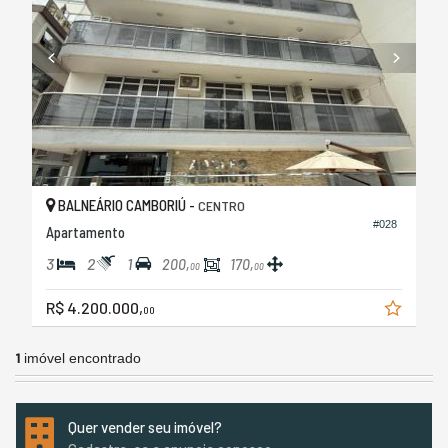
BALNEÁRIO CAMBORIÚ -
CENTRO
#028
Apartamento
3
2
1
200,
170,
00
00
R$ 4.200.000,
00
1
imóvel encontrado
Quer vender seu imóvel?