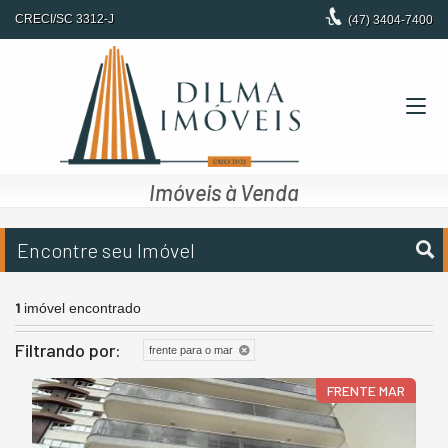
CRECI/SC 3312-J
(47)
3404-7400
Imóveis à Venda
Encontre seu Imóvel
1
imóvel encontrado
Filtrando por:
frente para o mar
FRENTE MAR