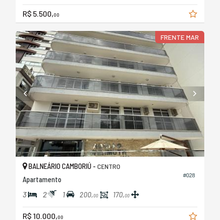
R$ 5.500,
00
FRENTE MAR
BALNEÁRIO CAMBORIÚ -
CENTRO
#028
Apartamento
3
2
1
200,
170,
00
00
R$ 10.000,
00