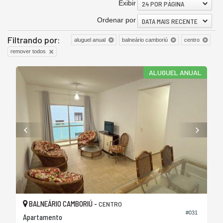
Exibir
24 POR PÁGINA
Ordenar por
DATA MAIS RECENTE
Filtrando por:
aluguel anual
balneário camboriú
centro
remover todos
ALUGUEL ANUAL
BALNEÁRIO CAMBORIÚ -
CENTRO
#031
Apartamento