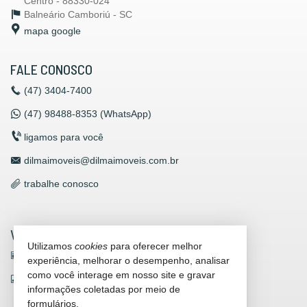
Centro - 88330-024
Balneário Camboriú -
SC
mapa google
FALE CONOSCO
(47)
3404-7400
(47)
98488-8353 (WhatsApp)
ligamos para você
dilmaimoveis@dilmaimoveis.com.br
trabalhe conosco
VEJA MAIS
Utilizamos
cookies
para oferecer melhor
receba nosso newsletter
experiência, melhorar o desempenho, analisar
como você interage em nosso site e gravar
indicadores financeiros
informações coletadas por meio de
cadastre seu imóvel
formulários.