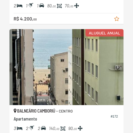
2
1
1
80,
70,
00
00
R$ 4.200,
00
ALUGUEL ANUAL
BALNEÁRIO CAMBORIÚ -
CENTRO
#172
Apartamento
3
2
2
140,
90,
00
00