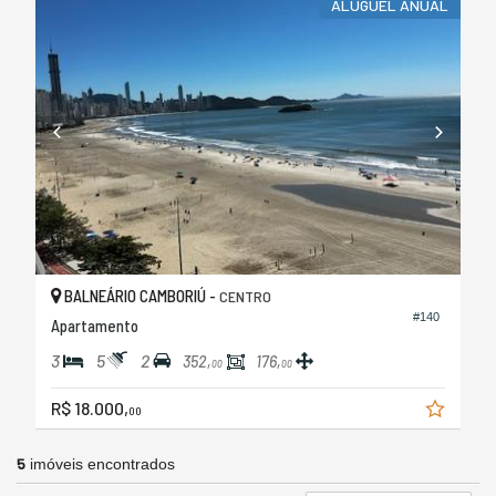
ALUGUEL ANUAL
BALNEÁRIO CAMBORIÚ -
CENTRO
#140
Apartamento
3
5
2
352,
176,
00
00
R$ 18.000,
00
5
imóveis encontrados