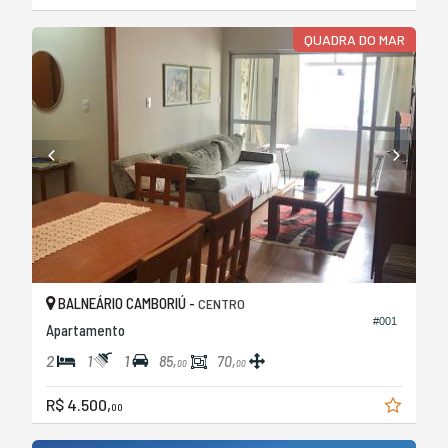
QUADRA DO MAR
BALNEÁRIO CAMBORIÚ -
CENTRO
#001
Apartamento
2
1
1
85,
70,
00
00
R$ 4.500,
00